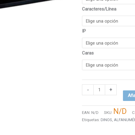
Caracteres/Línea
IP
Caras
-
+
Aña
N/D
EAN:
N/D
SKU:
C
Etiquetas:
DINOS
,
ALFANUMÉ