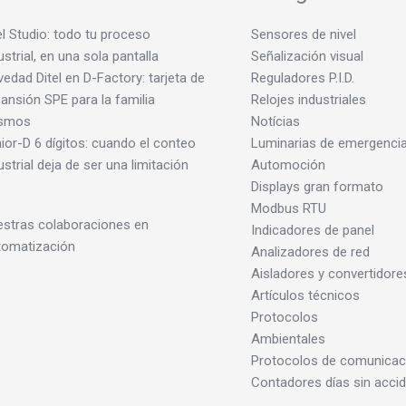
el Studio: todo tu proceso
Sensores de nivel
ustrial, en una sola pantalla
Señalización visual
edad Ditel en D-Factory: tarjeta de
Reguladores P.I.D.
ansión SPE para la familia
Relojes industriales
smos
Notícias
ior-D 6 dígitos: cuando el conteo
Luminarias de emergenci
ustrial deja de ser una limitación
Automoción
Displays gran formato
Modbus RTU
stras colaboraciones en
Indicadores de panel
tomatización
Analizadores de red
Aisladores y convertidore
Artículos técnicos
Protocolos
Ambientales
Protocolos de comunicac
Contadores días sin acci