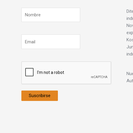
Dit
ind
Nov
exp
Ko
Jun
ind
Nue
Au
Suscribirse