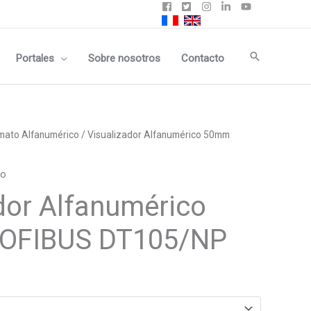
Buscar
Portales
Sobre nosotros
Contacto
mato Alfanumérico
/ Visualizador Alfanumérico 50mm
co
dor Alfanumérico
OFIBUS DT105/NP