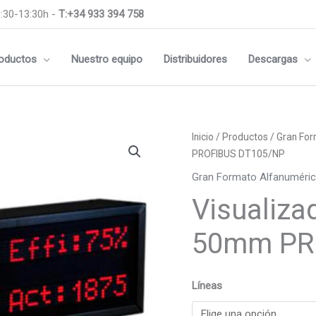
:30-13:30h -
T:+34 933 394 758
oductos
Nuestro equipo
Distribuidores
Descargas
Visualizador
Inicio
/
Productos
/
Gran For
Alfanumérico
PROFIBUS DT105/NP
50mm
Gran Formato Alfanuméri
PROFIBUS
Visualiza
DT105/NP
cantidad
50mm PR
Líneas