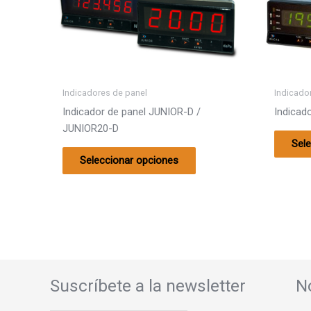
variantes.
Las
opciones
se
pueden
elegir
Indicadores de panel
Indicado
en
Indicador de panel JUNIOR-D /
Indicad
la
JUNIOR20-D
página
Sel
de
Seleccionar opciones
producto
Suscríbete a la newsletter
N