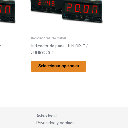
variantes.
variantes.
Las
Las
opciones
opciones
se
se
pueden
pueden
elegir
elegir
Indicadores de panel
en
en
/
Indicador de panel JUNIOR-E /
la
la
JUNIOR20-E
página
página
de
de
Seleccionar opciones
producto
producto
Aviso legal
Privacidad y cookies