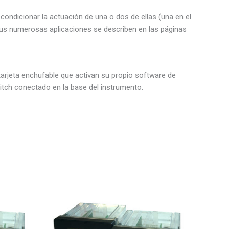
ondicionar la actuación de una o dos de ellas (una en el
 sus numerosas aplicaciones se describen en las páginas
arjeta enchufable que activan su propio software de
tch conectado en la base del instrumento.
Este
Este
producto
producto
tiene
tiene
múltiples
múltiples