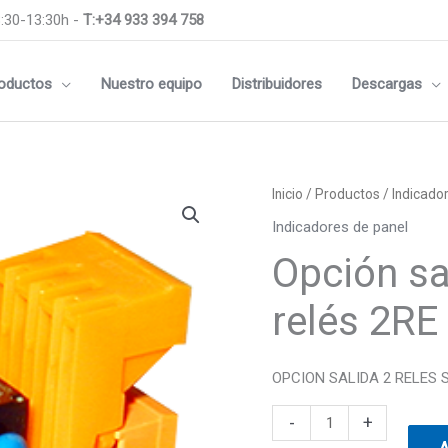
:30-13:30h -
T:+34 933 394 758
oductos
Nuestro equipo
Distribuidores
Descargas
Opción
Inicio
/
Productos
/
Indicado
salida
Indicadores de panel
de
Opción sa
control
2
relés 2RE
relés
2RE
cantidad
OPCION SALIDA 2 RELES 
-
+
A