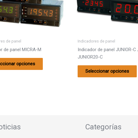
variantes.
Las
opciones
se
pueden
elegir
res de panel
Indicadores de panel
en
or de panel MICRA-M
Indicador de panel JUNIOR-C 
la
JUNIOR20-C
página
eccionar opciones
de
Seleccionar opciones
producto
oticias
Categorías