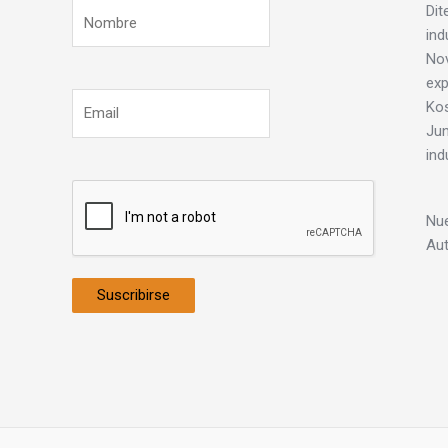
Dit
ind
Nov
exp
Ko
Jun
ind
Nue
Au
Suscribirse