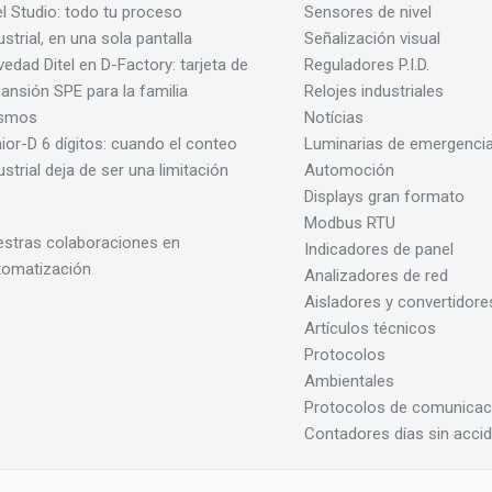
el Studio: todo tu proceso
Sensores de nivel
ustrial, en una sola pantalla
Señalización visual
edad Ditel en D-Factory: tarjeta de
Reguladores P.I.D.
ansión SPE para la familia
Relojes industriales
smos
Notícias
ior-D 6 dígitos: cuando el conteo
Luminarias de emergenci
ustrial deja de ser una limitación
Automoción
Displays gran formato
Modbus RTU
stras colaboraciones en
Indicadores de panel
tomatización
Analizadores de red
Aisladores y convertidore
Artículos técnicos
Protocolos
Ambientales
Protocolos de comunicac
Contadores días sin acci