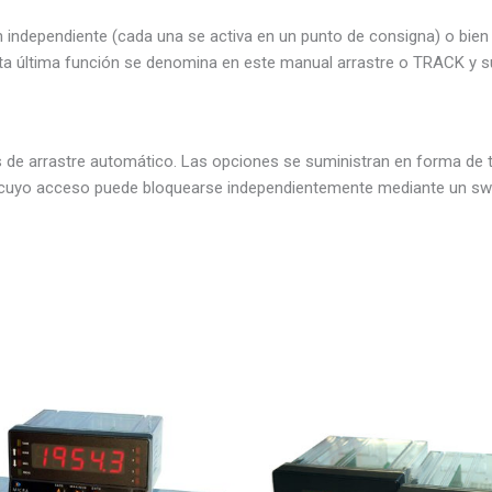
independiente (cada una se activa en un punto de consigna) o bien c
. Esta última función se denomina en este manual arrastre o TRACK y
s de arrastre automático. Las opciones se suministran en forma de t
y cuyo acceso puede bloquearse independientemente mediante un swi
Este
producto
tiene
múltiples