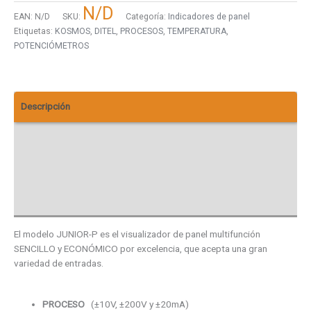
N/D
EAN:
N/D
SKU:
Categoría:
Indicadores de panel
Etiquetas:
KOSMOS
,
DITEL
,
PROCESOS
,
TEMPERATURA
,
POTENCIÓMETROS
Descripción
Descargas
Vista 3D
Valoraciones (0)
El modelo JUNIOR-P es el visualizador de panel multifunción
SENCILLO y ECONÓMICO por excelencia, que acepta una gran
variedad de entradas.
PROCESO
(±10V, ±200V y ±20mA)