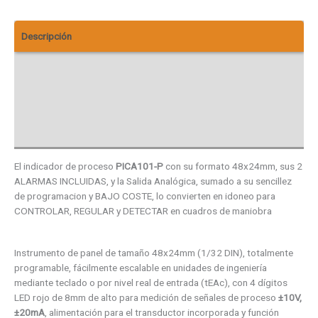
Descripción
Descargas
Vista 3D
Valoraciones (0)
El indicador de proceso
PICA101-P
con su formato 48x24mm, sus 2
ALARMAS INCLUIDAS, y la Salida Analógica, sumado a su sencillez
de programacion y BAJO COSTE, lo convierten en idoneo para
CONTROLAR, REGULAR y DETECTAR en cuadros de maniobra
Instrumento de panel de tamaño 48x24mm (1/32 DIN), totalmente
programable, fácilmente escalable en unidades de ingeniería
mediante teclado o por nivel real de entrada (tEAc), con 4 dígitos
LED rojo de 8mm de alto para medición de señales de proceso
±10V,
±20mA
, alimentación para el transductor incorporada y función