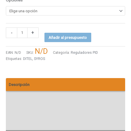
Opciones
-
+
Añadir al presupuesto
N/D
EAN:
N/D
SKU:
Categoría:
Reguladores PID
Etiquetas:
DITEL
,
SYROS
Descripción
Información adicional
Descargas
Valoraciones (0)