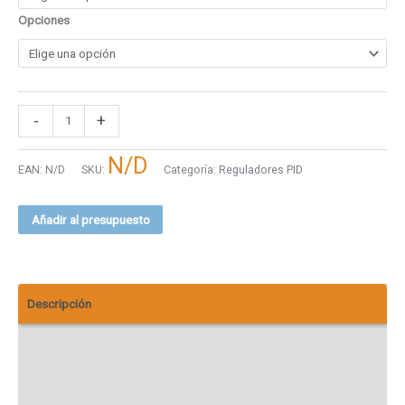
Opciones
-
+
N/D
EAN:
N/D
SKU:
Categoría:
Reguladores PID
Añadir al presupuesto
Descripción
Información adicional
Descargas