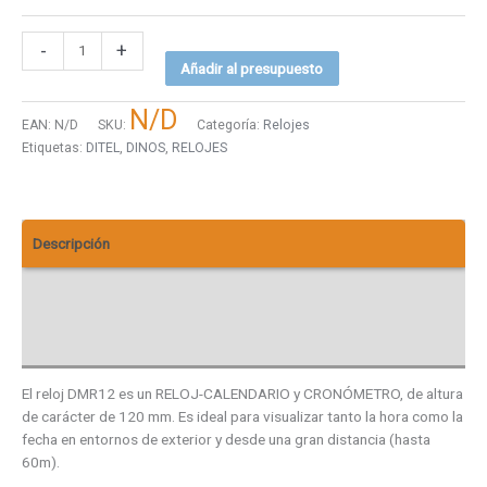
-
+
Añadir al presupuesto
N/D
EAN:
N/D
SKU:
Categoría:
Relojes
Etiquetas:
DITEL
,
DINOS
,
RELOJES
Descripción
Descargas
Valoraciones (0)
El reloj DMR12 es un RELOJ-CALENDARIO y CRONÓMETRO, de altura
de carácter de 120 mm. Es ideal para visualizar tanto la hora como la
fecha en entornos de exterior y desde una gran distancia (hasta
60m).