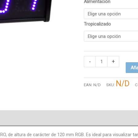
Alimentación
Tropicalizado
-
+
Aña
N/D
EAN:
N/D
SKU:
C
e altura de carácter de 120 mm RGB. Es ideal para visualizar tant