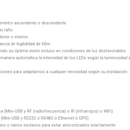
onómetro ascendente o descendente.
in./año.
rior o interior.
ncia de legibilidad de 60m.
endo su óptima visión incluso en condiciones de luz desfavorables.
manera automática la intensidad de los LEDs según la luminosidad ex
iones para adaptarnos a cualquier necesidad según su instalación.
Mini-USB y RF (radiofrecuencia) o IR (infrarrojos) o WiFi).
Mini-USB y RS232 ó RS485 ó Ethernet ó GPS).
no o varios esclavos para estar sincronizados exactamente.