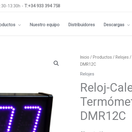
:30-13:30h -
T:+34 933 394 758
oductos
Nuestro equipo
Distribuidores
Descargas
Reloj-
Inicio
/
Productos
/
Relojes
/
Calendario-
DMR12C
Cronómetro-
Relojes
Termómetro
Reloj-Cal
120mm
RGB
Termóme
DMR12C
cantidad
DMR12C