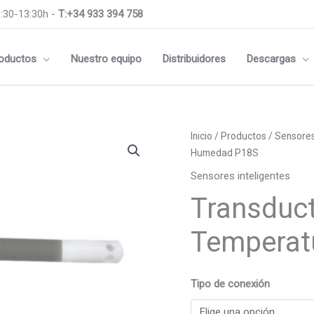
:30-13:30h -
T:+34 933 394 758
oductos
Nuestro equipo
Distribuidores
Descargas
Transductor
Inicio
/
Productos
/
Sensores
digital
Humedad P18S
de
Sensores inteligentes
Temperatura
Transduct
y
Humedad
Temperat
P18S
cantidad
Tipo de conexión