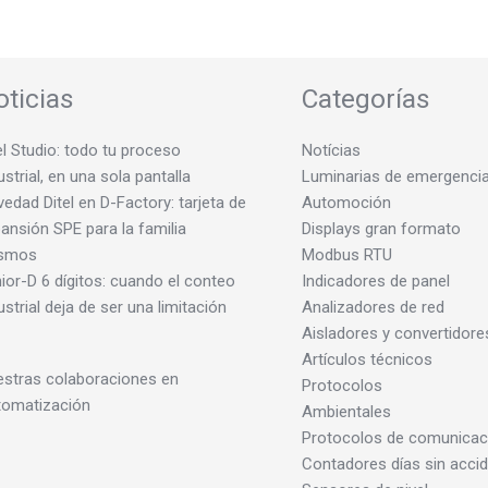
oticias
Categorías
el Studio: todo tu proceso
Notícias
ustrial, en una sola pantalla
Luminarias de emergenci
edad Ditel en D-Factory: tarjeta de
Automoción
ansión SPE para la familia
Displays gran formato
smos
Modbus RTU
ior-D 6 dígitos: cuando el conteo
Indicadores de panel
ustrial deja de ser una limitación
Analizadores de red
Aisladores y convertidore
Artículos técnicos
stras colaboraciones en
Protocolos
tomatización
Ambientales
Protocolos de comunicac
Contadores días sin acci