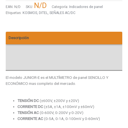
N/D
EAN:
N/D
SKU:
Categoría:
Indicadores de panel
Etiquetas:
KOSMOS
,
DITEL
,
SEÑALES AC/DC
Descripción
Descargas
Valoraciones (0)
El modelo JUNIOR-E es el MULTÍMETRO de panel SENCILLO Y
ECONÓMICO mas completo del mercado.
TENSIÓN DC
(±600V, ±200V y ±20V)
CORRIENTE DC
(±5A, ±1A, ±100mV y ±60mV)
TENSIÓN AC
(0-600V, 0-200V y 0-20V)
CORRIENTE AC
(0-5A, 0-1A, 0-100mV y 0-60mV)