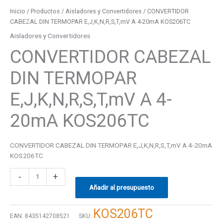
Inicio
/
Productos
/
Aisladores y Convertidores
/ CONVERTIDOR
CABEZAL DIN TERMOPAR E,J,K,N,R,S,T,mV A 4-20mA KOS206TC
Aisladores y Convertidores
CONVERTIDOR CABEZAL
DIN TERMOPAR
E,J,K,N,R,S,T,mV A 4-
20mA KOS206TC
CONVERTIDOR CABEZAL DIN TERMOPAR E,J,K,N,R,S,T,mV A 4-20mA
KOS206TC
-
+
Añadir al presupuesto
KOS206TC
EAN:
8435142708521
SKU: